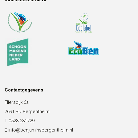
Contactgegevens
Fliersdijk 6a
7691 BD Bergentheim
T
0523-231729
E
info@benjaminsbergentheim.nl