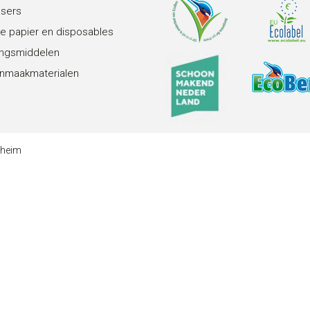
nsers
e papier en disposables
ingsmiddelen
nmaakmaterialen
theim