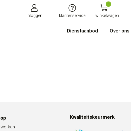
0
inloggen
klantenservice
winkelwagen
Dienstaanbod
Over ons
Kwaliteitskeurmerk
oop
lwerken