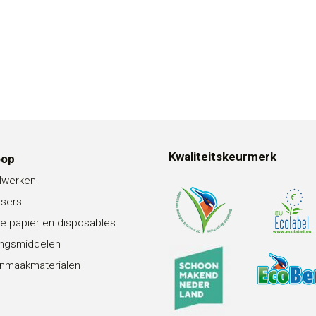
Kwaliteitskeurmerk
oop
lwerken
nsers
e papier en disposables
ingsmiddelen
nmaakmaterialen