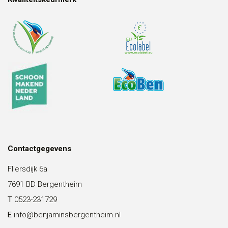
Contactgegevens
Fliersdijk 6a
7691 BD Bergentheim
T
0523-231729
E
info@benjaminsbergentheim.nl