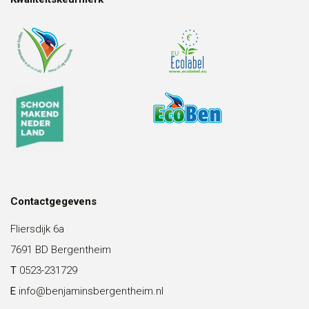
Contactgegevens
Fliersdijk 6a
7691 BD Bergentheim
T
0523-231729
E
info@benjaminsbergentheim.nl