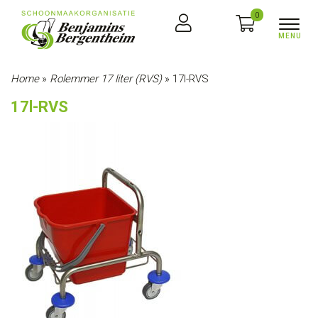
0
Home
»
Rolemmer 17 liter (RVS)
»
17l-RVS
17l-RVS