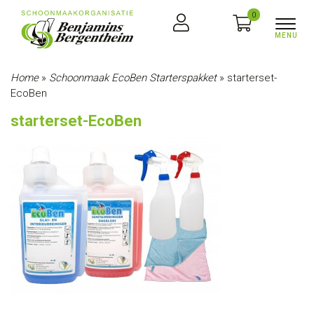
0
Home
»
Schoonmaak EcoBen Starterspakket
»
starterset-
EcoBen
starterset-EcoBen