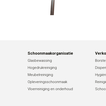
Schoonmaakorganisatie
Verk
Glasbewassing
Borste
Hogedrukreiniging
Dispe
Meubelreiniging
Hygiën
Opleveringsschoonmaak
Reinig
Vloerreiniging en onderhoud
Schoo