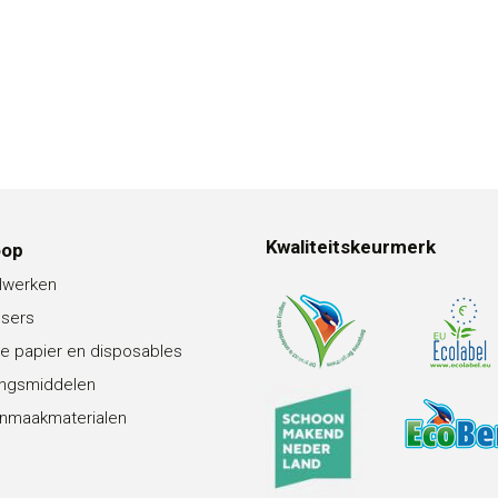
Kwaliteitskeurmerk
oop
lwerken
nsers
e papier en disposables
ingsmiddelen
nmaakmaterialen