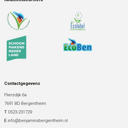
Contactgegevens
Fliersdijk 6a
7691 BD Bergentheim
T
0523-231729
E
info@benjaminsbergentheim.nl