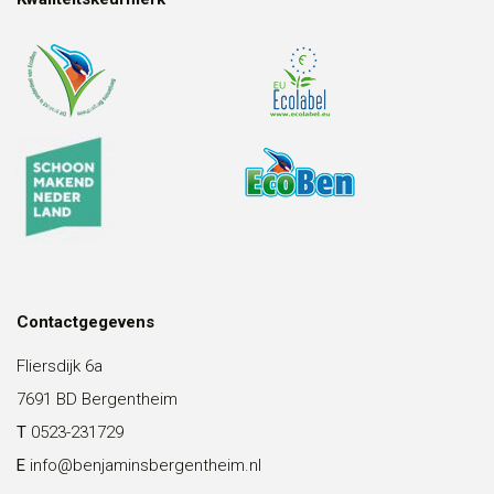
Contactgegevens
Fliersdijk 6a
7691 BD Bergentheim
T
0523-231729
E
info@benjaminsbergentheim.nl