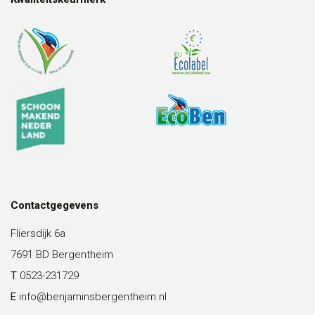
Contactgegevens
Fliersdijk 6a
7691 BD Bergentheim
T
0523-231729
E
info@benjaminsbergentheim.nl