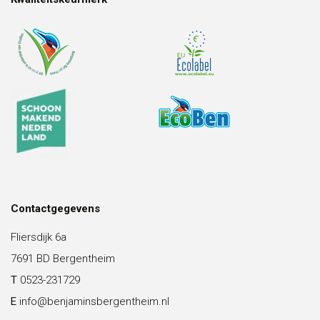
Contactgegevens
Fliersdijk 6a
7691 BD Bergentheim
T
0523-231729
E
info@benjaminsbergentheim.nl