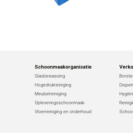
Schoonmaakorganisatie
Verk
Glasbewassing
Borste
Hogedrukreiniging
Dispe
Meubelreiniging
Hygiën
Opleveringsschoonmaak
Reinig
Vloerreiniging en onderhoud
Schoo