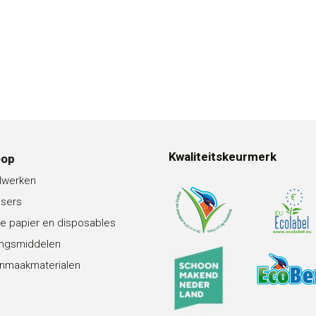
Kwaliteitskeurmerk
oop
lwerken
nsers
e papier en disposables
ingsmiddelen
nmaakmaterialen