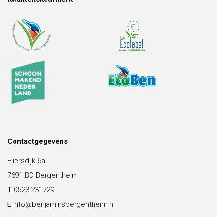
Contactgegevens
Fliersdijk 6a
7691 BD Bergentheim
T
0523-231729
E
info@benjaminsbergentheim.nl