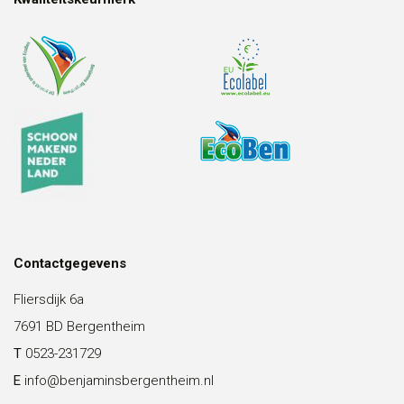
Contactgegevens
Fliersdijk 6a
7691 BD Bergentheim
T
0523-231729
E
info@benjaminsbergentheim.nl