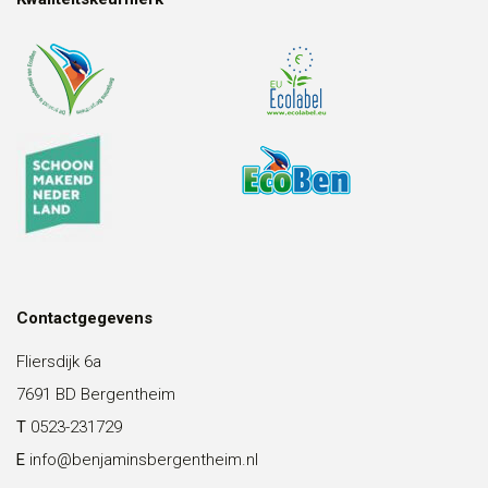
Contactgegevens
Fliersdijk 6a
7691 BD Bergentheim
T
0523-231729
E
info@benjaminsbergentheim.nl