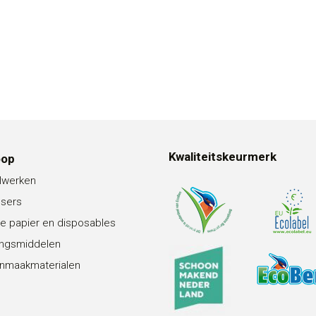
Kwaliteitskeurmerk
oop
lwerken
nsers
e papier en disposables
ingsmiddelen
nmaakmaterialen