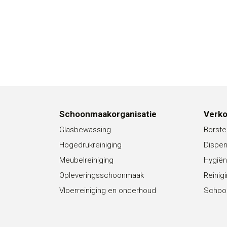
Schoonmaakorganisatie
Verk
Glasbewassing
Borste
Hogedrukreiniging
Dispe
Meubelreiniging
Hygiën
Opleveringsschoonmaak
Reinig
Vloerreiniging en onderhoud
Schoo