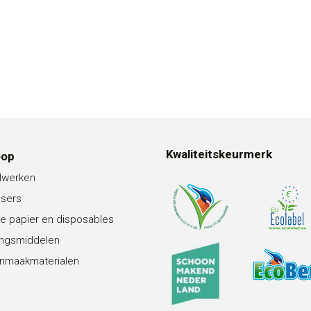
Kwaliteitskeurmerk
oop
lwerken
nsers
e papier en disposables
ingsmiddelen
nmaakmaterialen