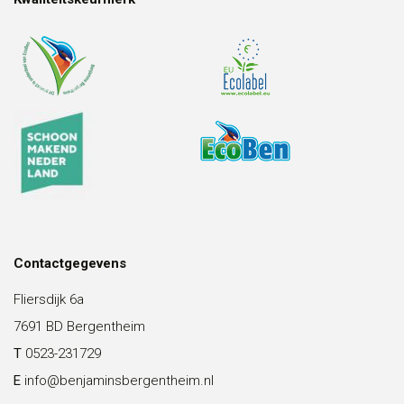
Contactgegevens
Fliersdijk 6a
7691 BD Bergentheim
T
0523-231729
E
info@benjaminsbergentheim.nl