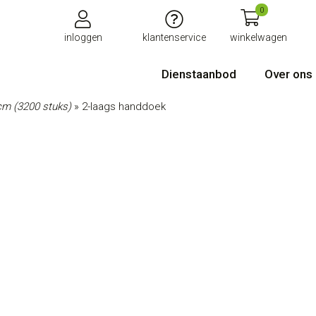
0
inloggen
klantenservice
winkelwagen
Dienstaanbod
Over ons
cm (3200 stuks)
»
2-laags handdoek