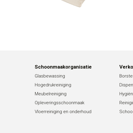
Schoonmaakorganisatie
Verk
Glasbewassing
Borste
Hogedrukreiniging
Dispe
Meubelreiniging
Hygiën
Opleveringsschoonmaak
Reinig
Vloerreiniging en onderhoud
Schoo