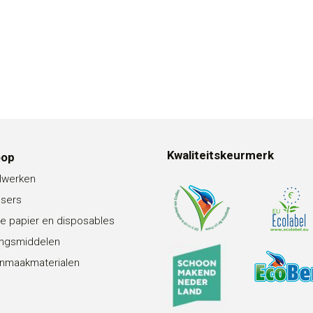
Kwaliteitskeurmerk
oop
lwerken
nsers
e papier en disposables
ingsmiddelen
nmaakmaterialen