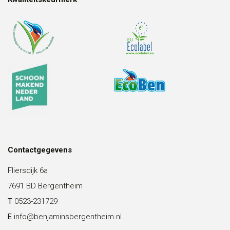
Contactgegevens
Fliersdijk 6a
7691 BD Bergentheim
T
0523-231729
E
info@benjaminsbergentheim.nl