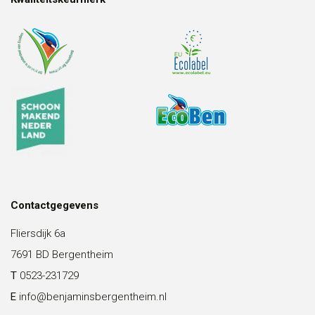
Contactgegevens
Fliersdijk 6a
7691 BD Bergentheim
T
0523-231729
E
info@benjaminsbergentheim.nl