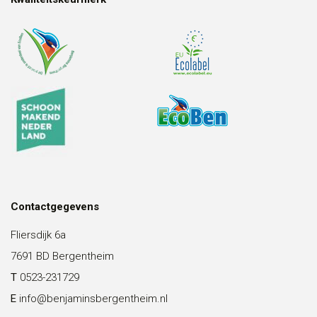
Contactgegevens
Fliersdijk 6a
7691 BD Bergentheim
T
0523-231729
E
info@benjaminsbergentheim.nl